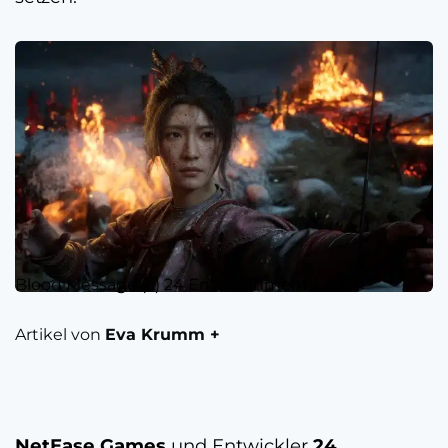
Blood Message (c) 24 Entertainment Lin’an
Artikel von
Eva Krumm +
NetEase Games
und Entwickler
24