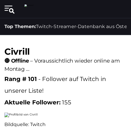
Top Themen:
Twitch-Streamer-Datenbank aus Österr
Civrill
🔴 Offline
– Voraussichtlich wieder online am
Montag …
Rang # 101
- Follower auf Twitch in
unserer Liste!
Aktuelle Follower:
155
Bildquelle: Twitch