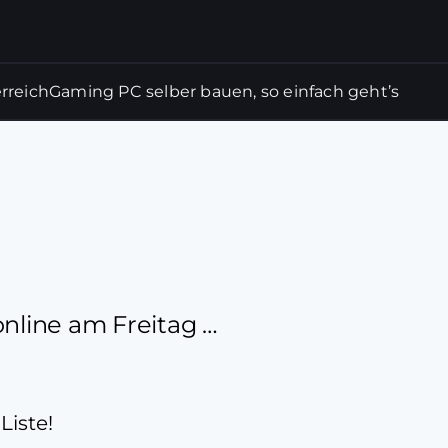
rreich
Gaming PC selber bauen, so einfach geht’s
online am Freitag …
Liste!