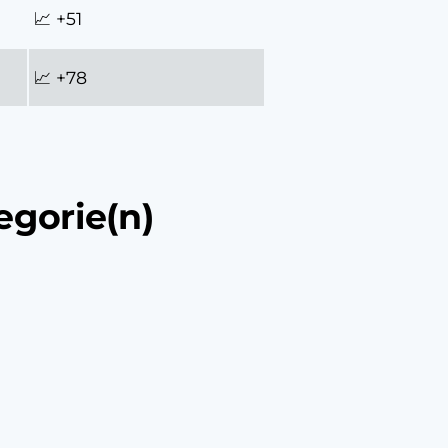
📈 +51
📈 +78
egorie(n)