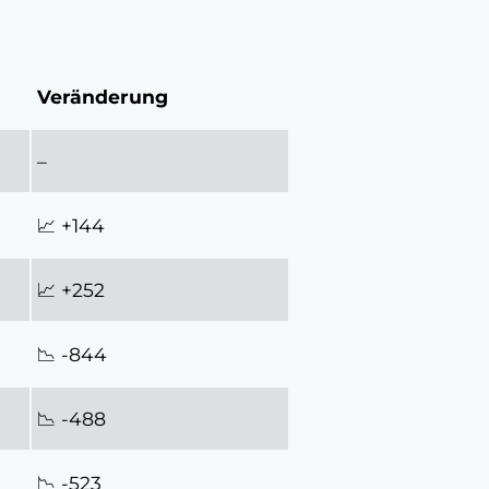
Veränderung
–
📈 +144
📈 +252
📉 -844
📉 -488
📉 -523