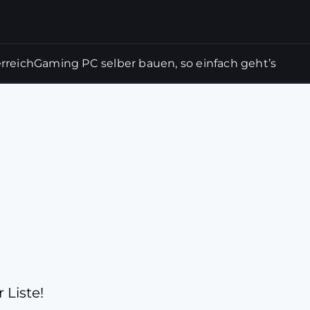
rreich
Gaming PC selber bauen, so einfach geht’s
 Liste!