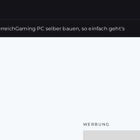
rreich
Gaming PC selber bauen, so einfach geht’s
WERBUNG