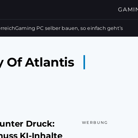
GAMI
rreich
Gaming PC selber bauen, so einfach geht’s
 Of Atlantis
unter Druck:
WERBUNG
uss KI-Inhalte