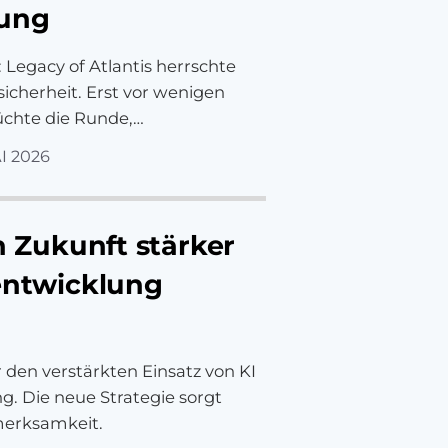
nung
Legacy of Atlantis herrschte
nsicherheit. Erst vor wenigen
chte die Runde,…
I 2026
in Zukunft stärker
eentwicklung
r den verstärkten Einsatz von KI
g. Die neue Strategie sorgt
merksamkeit.