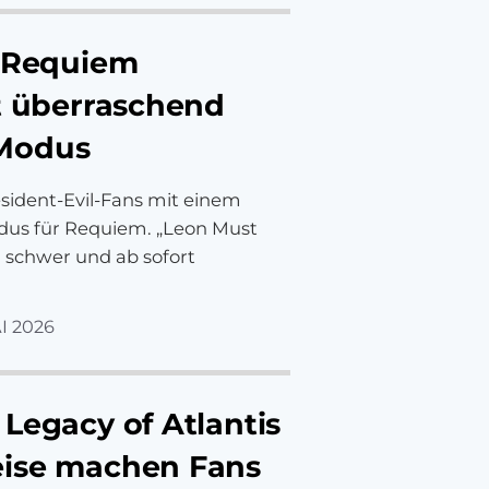
l Requiem
ht überraschend
Modus
ident-Evil-Fans mit einem
dus für Requiem. „Leon Must
m schwer und ab sofort
I 2026
Legacy of Atlantis
eise machen Fans