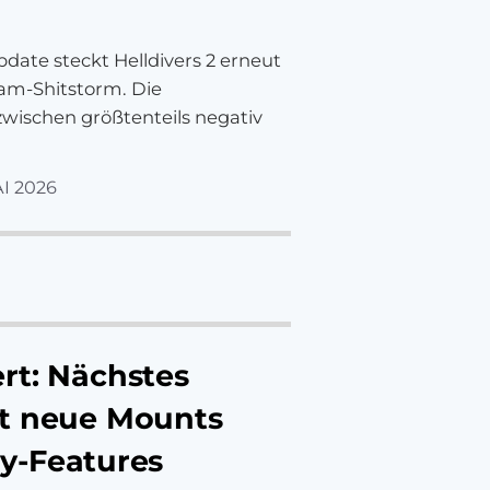
ate steckt Helldivers 2 erneut
am-Shitstorm. Die
wischen größtenteils negativ
AI 2026
rt: Nächstes
t neue Mounts
y-Features