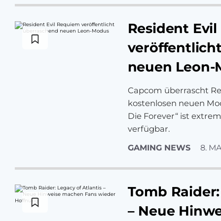
Resident Evi
veröffentlic
neuen Leon-
Capcom überrascht Res
kostenlosen neuen Mo
Die Forever“ ist extre
verfügbar.
GAMING NEWS
8. MA
Tomb Raider: 
– Neue Hinw