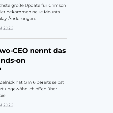
ächste große Update für Crimson
pieler bekommen neue Mounts
play-Änderungen.
AI 2026
Two-CEO nennt das
ands-on
“
elnick hat GTA 6 bereits selbst
etzt ungewöhnlich offen über
iel.
AI 2026