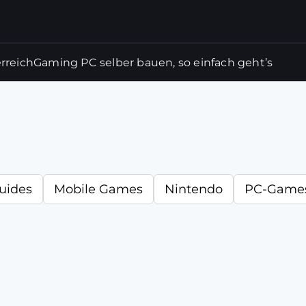
rreich
Gaming PC selber bauen, so einfach geht’s
uides
Mobile Games
Nintendo
PC-Game