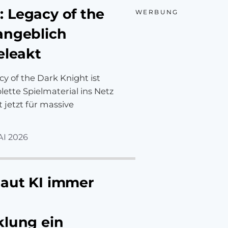
 Legacy of the
WERBUNG
angeblich
eleakt
 of the Dark Knight ist
lette Spielmaterial ins Netz
 jetzt für massive
AI 2026
aut KI immer
klung ein