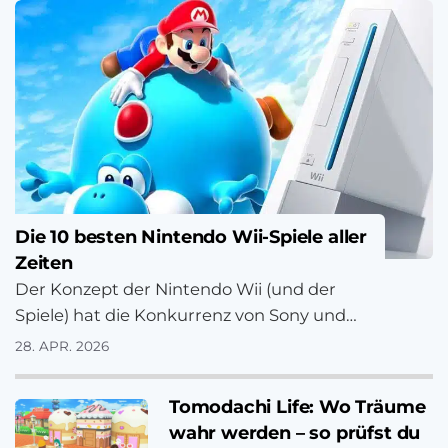
Die 10 besten Nintendo Wii-Spiele aller
Zeiten
Der Konzept der Nintendo Wii (und der
Spiele) hat die Konkurrenz von Sony und
Microsoft überrascht und war
28. APR. 2026
infolgedessen auch erfolgreicher…
Tomodachi Life: Wo Träume
wahr werden – so prüfst du