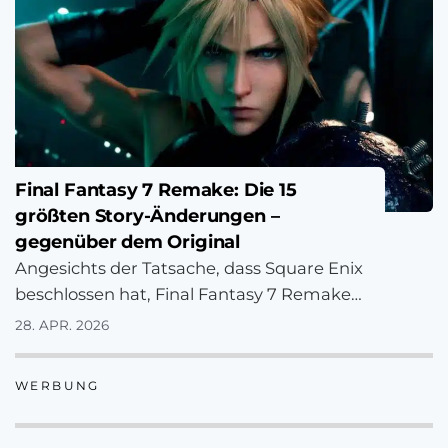
Final Fantasy 7 Remake: Die 15
größten Story-Änderungen –
gegenüber dem Original
Angesichts der Tatsache, dass Square Enix
beschlossen hat, Final Fantasy 7 Remake
über mehrere Teile veröffentlichen wird,
28. APR. 2026
wussten wir immer,…
WERBUNG