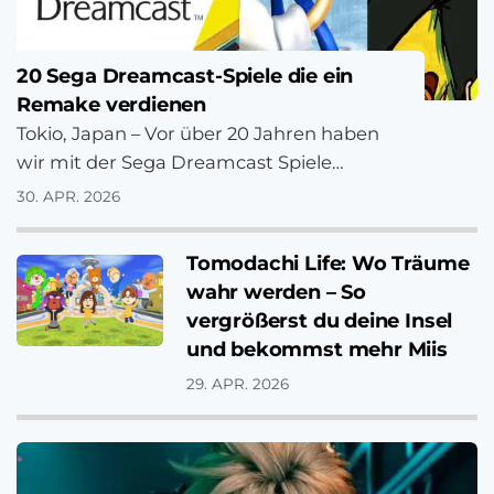
20 Sega Dreamcast-Spiele die ein
Remake verdienen
Tokio, Japan – Vor über 20 Jahren haben
wir mit der Sega Dreamcast Spiele
gezockt. Sega Dreamcast: Eine Konsole
30. APR. 2026
die…
Tomodachi Life: Wo Träume
wahr werden – So
vergrößerst du deine Insel
und bekommst mehr Miis
29. APR. 2026