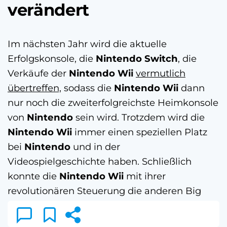
verändert
Im nächsten Jahr wird die aktuelle
Erfolgskonsole, die
Nintendo Switch
, die
Verkäufe der
Nintendo Wii
vermutlich
übertreffen,
sodass die
Nintendo Wii
dann
nur noch die zweiterfolgreichste Heimkonsole
von
Nintendo
sein wird. Trotzdem wird die
Nintendo Wii
immer einen speziellen Platz
bei
Nintendo
und in der
Videospielgeschichte haben. Schließlich
konnte die
Nintendo Wii
mit ihrer
revolutionären Steuerung die anderen Big
Player der Konkurrenz mit den
Verkaufszahlen weit hinter sich lassen, was zu