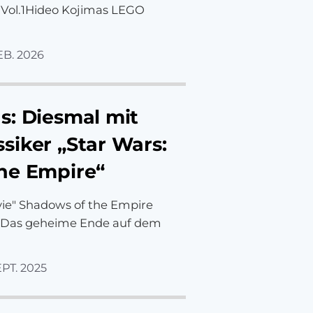
n Vol.1Hideo Kojimas LEGO
"
EB. 2026
s: Diesmal mit
siker „Star Wars:
he Empire“
vie" Shadows of the Empire
y Das geheime Ende auf dem
EPT. 2025