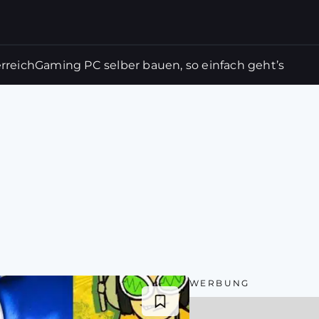
rreich
Gaming PC selber bauen, so einfach geht’s
WERBUNG