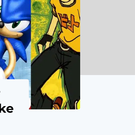
-
ake