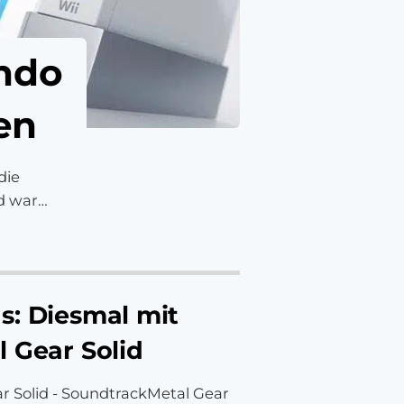
endo
ten
die
d war
s: Diesmal mit
 Gear Solid
r Solid - SoundtrackMetal Gear