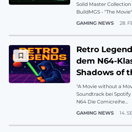
Solid Master Collectio
BuildMGS - "The Movie
GAMING NEWS
28. F
Retro Legend
dem N64-Klas
Shadows of t
"A Movie without a Mo
Soundtrack bei Spotif
N64 Die Comicreihe…
GAMING NEWS
14. S