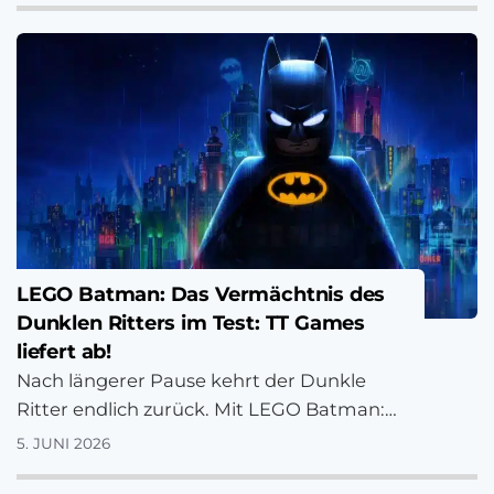
LEGO Batman: Das Vermächtnis des
Dunklen Ritters im Test: TT Games
liefert ab!
Nach längerer Pause kehrt der Dunkle
Ritter endlich zurück. Mit LEGO Batman:
Das Vermächtnis des Dunklen Ritters
5. JUNI 2026
liefert TT Games…