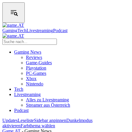
Gaming
Tech
Livestreaming
Podcast
Gaming News
Reviews
Game-Guides
Playstation
PC-Games
Xbox
Nintendo
Tech
Livestreaming
Alles zu Livestreaming
Streamer aus Österreich
Podcast
Updates
Leseliste
Sidebar anpinnen
Dunkelmodus
aktivieren
Farbthema wählen
Game.AT
-
Gaming News