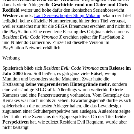
damals vierte Ableger die
Geschichte rund um Claire und Chris
Redfield
weiter und holte dafür den ikonischen Serienbösewicht
Wesker
zurück.
Laut Serienschöpfer Shinji Mikami
bekam der Titel
lediglich keine offizielle Nummerierung hinter dem Titel verpasst,
weil er zunächst nur für die SEGA Dreamcast erschien und nicht für
die PlayStation. Eine erweiterte Fassung des Originalspiels namens
Resident Evil: Code Veronica X
erschien später für PlayStation 2
und Nintendo Gamecube. Zurzeit ist dieselbe Version im
PlayStation Network erhältlich.
Werbung
Spielerisch blieb sich
Resident Evil: Code Veronica
zum
Release im
Jahr 2000
treu. Soll heißen, es gab ganz viele Rätsel, wenig
Munition und besonders starke Mutanten. Zwar hatte die
Erstfassung
keine vorgerenderten Hintergründe mehr
, sondern
eine vollständige 3D-Grafik. Allerdings waren weiterhin fixierte
Kameras und eine Panzersteuerung vorhanden. Vom Gameplay des
Remakes war noch nichts zu sehen. Erwartungsgemäß dürfte es sich
spielerisch an die neuesten Ableger halten, die das Leveldesign
zugunsten einer Schulterperspektive neu auslegen. Außerdem zeigte
der Trailer eine Szene aus der Egoperspektive. Ob der Titel
beide
Perspektiven
hat, wie zuletzt Resident Evil Requiem, wurde aber
nicht bestätigt.