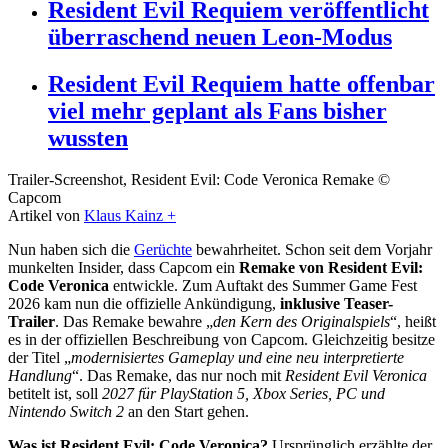
Resident Evil Requiem veröffentlicht
überraschend neuen Leon-Modus
Resident Evil Requiem hatte offenbar
viel mehr geplant als Fans bisher
wussten
Trailer-Screenshot, Resident Evil: Code Veronica Remake ©
Capcom
Artikel von
Klaus Kainz +
Nun haben sich die
Gerüchte
bewahrheitet. Schon seit dem Vorjahr
munkelten Insider, dass Capcom ein
Remake von Resident Evil:
Code Veronica
entwickle. Zum Auftakt des Summer Game Fest
2026 kam nun die offizielle Ankündigung,
inklusive Teaser-
Trailer
. Das Remake bewahre „
den Kern des Originalspiels
“, heißt
es in der offiziellen Beschreibung von Capcom. Gleichzeitig besitze
der Titel „
modernisiertes Gameplay und eine neu interpretierte
Handlung
“. Das Remake, das nur noch mit
Resident Evil Veronica
betitelt ist, soll
2027 für PlayStation 5, Xbox Series, PC und
Nintendo Switch 2
an den Start gehen.
Was ist Resident Evil: Code Veronica?
Ursprünglich erzählte der