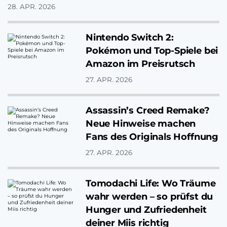
Microsoft überrascht und war
28. APR. 2026
infolgedessen auch erfolgreicher…
Nintendo Switch 2:
Pokémon und Top-Spiele bei
Amazon im Preisrutsch
27. APR. 2026
Assassin’s Creed Remake?
Neue Hinweise machen
Fans des Originals Hoffnung
27. APR. 2026
Tomodachi Life: Wo Träume
wahr werden – so prüfst du
Hunger und Zufriedenheit
deiner Miis richtig