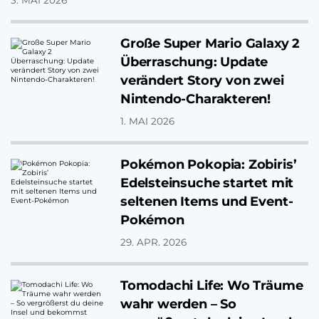
3. MAI 2026
dermaßen…
Große Super Mario Galaxy 2
Überraschung: Update
verändert Story von zwei
Nintendo-Charakteren!
1. MAI 2026
Pokémon Pokopia: Zobiris’
Edelsteinsuche startet mit
seltenen Items und Event-
Pokémon
29. APR. 2026
Tomodachi Life: Wo Träume
wahr werden – So