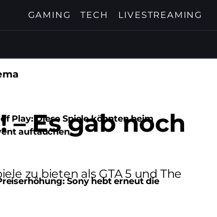
GAMING
TECH
LIVESTREAMING
ema
n! – Es gab noch
 of Play: Diese Spiele könnten beim
vent auftauchen
iele zu bieten als GTA 5 und The
Preiserhöhung: Sony hebt erneut die