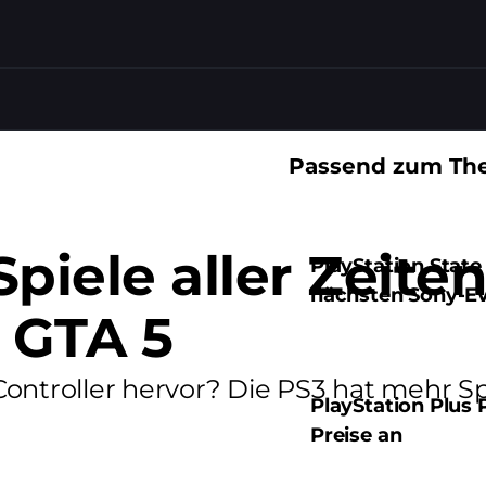
Passend zum Th
piele aller Zeite
PlayStation State
nächsten Sony-E
 GTA 5
ontroller hervor? Die PS3 hat mehr Sp
PlayStation Plus 
Preise an