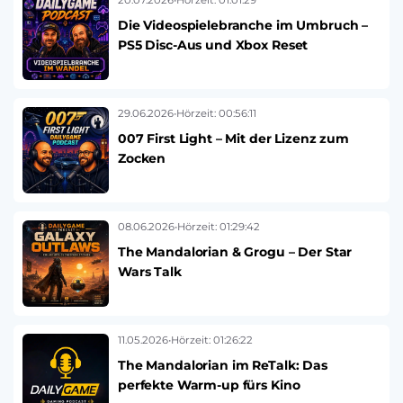
20.07.2026
•
Hörzeit: 01:01:29
Die Videospielebranche im Umbruch –
PS5 Disc-Aus und Xbox Reset
29.06.2026
•
Hörzeit: 00:56:11
007 First Light – Mit der Lizenz zum
Zocken
08.06.2026
•
Hörzeit: 01:29:42
The Mandalorian & Grogu – Der Star
Wars Talk
11.05.2026
•
Hörzeit: 01:26:22
The Mandalorian im ReTalk: Das
perfekte Warm-up fürs Kino