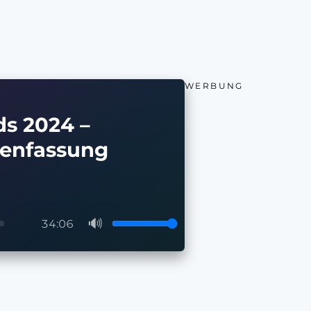
WERBUNG
s 2024 –
enfassung
🔊
34:06