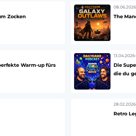
08.06.2026
 zum Zocken
The Mand
13.04.2026
•
perfekte Warm-up fürs
Die Supe
die du g
28.02.2026
Retro Le