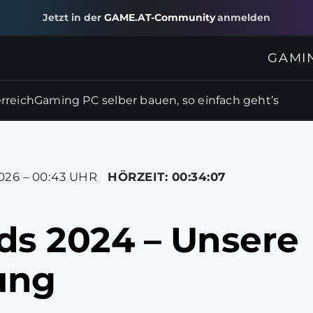
Jetzt in der
GAME.AT-Community
anmelden
GAMI
rreich
Gaming PC selber bauen, so einfach geht’s
026 – 00:43 UHR
HÖRZEIT: 00:34:07
s 2024 – Unsere
ung