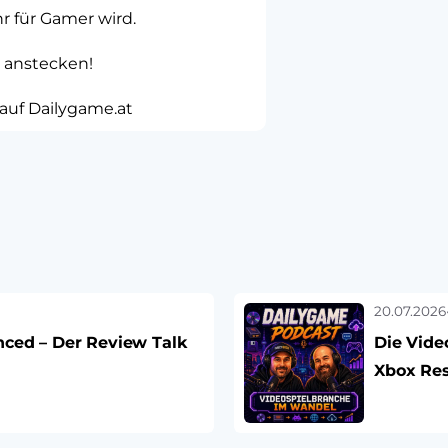
r für Gamer wird.
g anstecken!
 auf Dailygame.at
20.07.2026
nced – Der Review Talk
Die Vide
Xbox Re