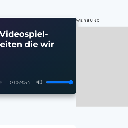
WERBUNG
Videospiel-
eiten die wir
🔊
01:59:54