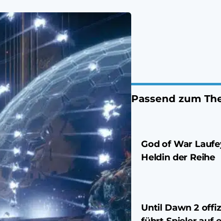
Passend zum Th
God of War Laufe
Heldin der Reihe
Until Dawn 2 offi
führt Spieler auf 