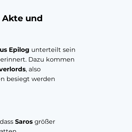
 Akte und
lus Epilog
unterteilt sein
l
erinnert. Dazu kommen
verlords
, also
en besiegt werden
 dass
Saros
größer
atten.