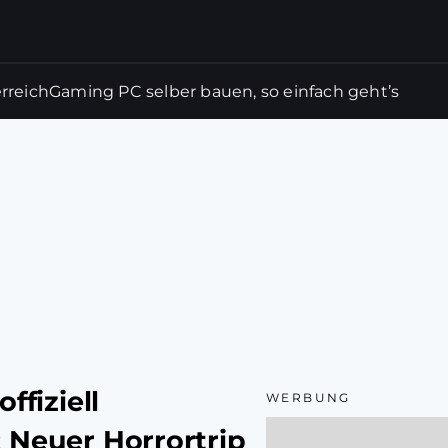
rreich
Gaming PC selber bauen, so einfach geht’s
ffiziell
WERBUNG
 Neuer Horrortrip